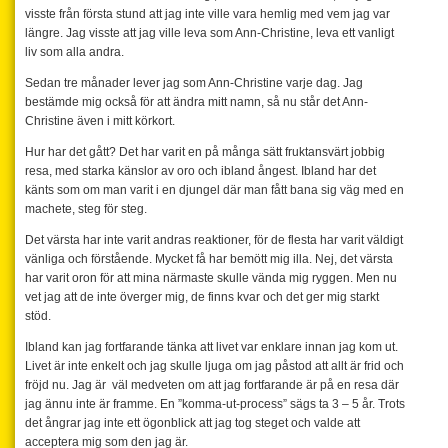
visste från första stund att jag inte ville vara hemlig med vem jag var
längre. Jag visste att jag ville leva som Ann-Christine, leva ett vanligt
liv som alla andra.
Sedan tre månader lever jag som Ann-Christine varje dag. Jag
bestämde mig också för att ändra mitt namn, så nu står det Ann-
Christine även i mitt körkort.
Hur har det gått? Det har varit en på många sätt fruktansvärt jobbig
resa, med starka känslor av oro och ibland ångest. Ibland har det
känts som om man varit i en djungel där man fått bana sig väg med en
machete, steg för steg.
Det värsta har inte varit andras reaktioner, för de flesta har varit väldigt
vänliga och förstående. Mycket få har bemött mig illa. Nej, det värsta
har varit oron för att mina närmaste skulle vända mig ryggen. Men nu
vet jag att de inte överger mig, de finns kvar och det ger mig starkt
stöd.
Ibland kan jag fortfarande tänka att livet var enklare innan jag kom ut.
Livet är inte enkelt och jag skulle ljuga om jag påstod att allt är frid och
fröjd nu. Jag är väl medveten om att jag fortfarande är på en resa där
jag ännu inte är framme. En ”komma-ut-process” sägs ta 3 – 5 år. Trots
det ångrar jag inte ett ögonblick att jag tog steget och valde att
acceptera mig som den jag är.