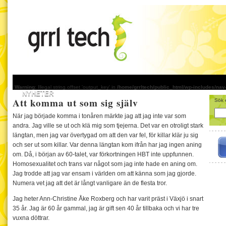
Warning
: Illegal string offset 'output_key' in
/home/grrltech/public_html/wp-includes/na
NYHETER
Att komma ut som sig själv
Sök e
När jag började komma i tonåren märkte jag att jag inte var som
andra. Jag ville se ut och klä mig som tjejerna. Det var en otroligt stark
längtan, men jag var övertygad om att den var fel, för killar klär ju sig
och ser ut som killar. Var denna längtan kom ifrån har jag ingen aning
om. Då, i början av 60-talet, var förkortningen HBT inte uppfunnen.
Homosexualitet och trans var något som jag inte hade en aning om.
Jag trodde att jag var ensam i världen om att känna som jag gjorde.
Numera vet jag att det är långt vanligare än de flesta tror.
Jag heter Ann-Christine Åke Roxberg och har varit präst i Växjö i snart
35 år. Jag är 60 år gammal, jag är gift sen 40 år tillbaka och vi har tre
vuxna döttrar.