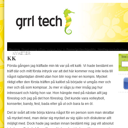
Warning
: Illegal string offset 'output_key' in
/home/grrltech/public_html/wp-includes/na
NYHETER
KK
Sök e
Första gången jag träffade min kk var på ett kafé. Vi hade bestämt en
träff där och mitt första intryck var att det här kommer nog inte leda till
något rajtantajtan direkt utan hon blir nog mer en kompis. Mycket
riktigt efter den första träffen på kaféet så började vi umgås mer och
mer och då som kompisar. Ju mer vi sågs ju mer insåg jag hur
intressant och härlig hon var. Hon hängde med på nästan allt jag
föreslog och jag på det hon föreslog. Det kunde vara volleyboll,
konserter, bandy, fest, bada eller gå ut och bara ta en öl.
Det är svårt att inte börja känna något för en person som man skrattar
så mycket med, man delar sig mycket av sig själv och diskuterar allt
möjligt med. Dock hade jag sedan innan bestämt mig: jag vill absolut