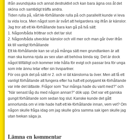
ifrån avundsjuka och annat destruktivt och kan bara ägna oss åt det
sköna och samtidigt träffa andra.
Tiden rulla på, vårt kk-förhållande rulla på och parallellt kunde vi leva
la vida loca. Men något som är svårt att helgardera sig ifrån är känslor.
Jag tror att ett kk-förhållande bara kan gå på två sätt:
1. Någon/båda tröttnar och det tar slut
2. Någon/båda utvecklar känslor och vill mer och man går över ifrån
kk till vanligt förhållande
Ett kk-förhållande kan se ut på många sätt men grundtanken är att
man ska kunna njuta av sex utan att behöva binda sig. Det är dock
något tillfälligt och kommer inte hålla för evigt och passar bra för unga
som inte ännu letar efter sin livspartner.
För oss gick det på sätt nr 2. och vi lät känslorna ta över. Men att få ett
vanligt förhållande att fungera efter ha haft ett polygamt kk-förhållande
var inte det lättaste. Frågor som ”hur många hade du varit med?” och
”När senast låg du med någon annan?” dök upp. Det var ett ganska
gungit förhållande som sedan tog slut. Kanske kunde det gått
annorlunda om vi inte hade haft ett kk-förhållande innan, vem vet? Om
någon skulle fråga idag om jag skulle göra samma sak igen skulle jag
utan tvekan säga ja.
Lämna en kommentar