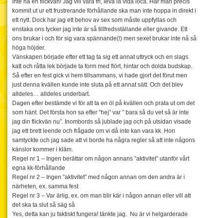
inte ha en flickvän! Jag vill vara fri, leva la vida loca. Har man precis
kommit ut ur ett frustrerande förhållande ska man inte hoppa in direkt i
ett nytt. Dock har jag ett behov av sex som måste uppfyllas och
enstaka ons tycker jag inte är så tillfredsställande eller givande. Ett
ons brukar i och för sig vara spännande(!) men sexet brukar inte nå så
höga höjder.
Vänskapen började efter ett tag ta sig ett annat uttryck och en slags
katt och råtta lek började ta form med flört, hintar och dolda budskap.
Så efter en fest gick vi hem tillsammans, vi hade gjort det förut men
just denna kvällen kunde inte sluta på ett annat sätt. Och det blev
alldeles… alldeles underbart.
Dagen efter bestämde vi för att ta en öl på kvällen och prata ut om det
som hänt. Det första hon sa efter ”hej” var ” bara så du vet så är inte
jag din flickvän nu”. Inombords så jublade jag och på utsidan visade
jag ett brett leende och frågade om vi då inte kan vara kk. Hon
samtyckte och jag sade att vi borde ha några regler så att inte någons
känslor kommer i kläm.
Regel nr 1 – Ingen berättar om någon annans ”aktivitet” utanför vårt
egna kk-förhållande
Regel nr 2 – Ingen ”aktivitet” med någon annan om den andra är i
närheten, ex. samma fest
Regel nr 3 – Var ärlig, ex. om man blir kär i någon annan eller vill att
det ska ta slut så säg så
Yes, detta kan ju faktiskt fungera! tänkte jag. Nu är vi helgarderade