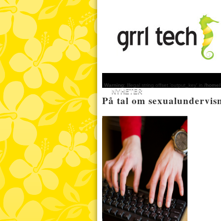
Warning
: Illegal string offset 'output_key' in
/home/
NYHETER
På tal om sexualundervis