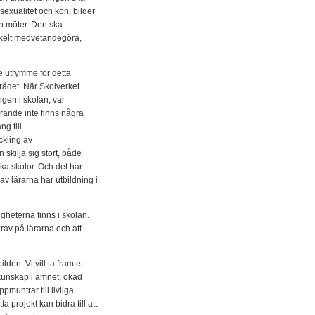
sexualitet och kön, bilder
n möter. Den ska
enkelt medvetandegöra,
e utrymme för detta
mrådet. När Skolverket
gen i skolan, var
arande inte finns några
ng till
ckling av
skilja sig stort, både
ika skolor. Och det har
 av lärarna har utbildning i
igheterna finns i skolan.
rav på lärarna och att
lden. Vi vill ta fram ett
kunskap i ämnet, ökad
pmuntrar till livliga
 projekt kan bidra till att