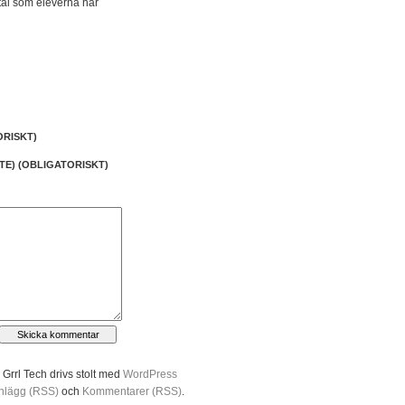
tal som eleverna har
ORISKT)
NTE) (OBLIGATORISKT)
Grrl Tech drivs stolt med
WordPress
Inlägg (RSS)
och
Kommentarer (RSS)
.