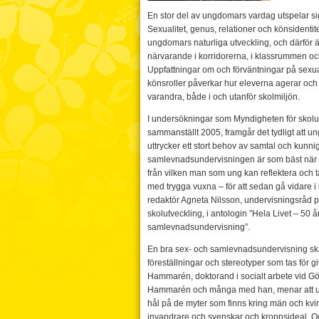
En stor del av ungdomars vardag utspelar si
Sexualitet, genus, relationer och könsidentit
ungdomars naturliga utveckling, och därför ä
närvarande i korridorerna, i klassrummen o
Uppfattningar om och förväntningar på sexuali
könsroller påverkar hur eleverna agerar och
varandra, både i och utanför skolmiljön.
I undersökningar som Myndigheten för skolu
sammanställt 2005, framgår det tydligt att u
uttrycker ett stort behov av samtal och kunni
samlevnadsundervisningen är som bäst när d
från vilken man som ung kan reflektera och t
med trygga vuxna – för att sedan gå vidare i 
redaktör Agneta Nilsson, undervisningsråd 
skolutveckling, i antologin ”Hela Livet – 50 
samlevnadsundervisning”.
En bra sex- och samlevnadsundervisning sk
föreställningar och stereotyper som tas för g
Hammarén, doktorand i socialt arbete vid Göt
Hammarén och många med han, menar att u
hål på de myter som finns kring män och kvi
invandrare och svenskar och kroppsideal. 