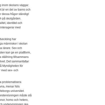
g inom skolans väggar.
et är en del av barns och
r dessa frågor ständigt
ch på skolgården.
tet, identitet och
 interagerar med
tveckling har
nga människor i skolan
ga lärare. Sex och
en kan ge en plattform,
a ställning tillsammans
livet. Det sammanfattar
på Myndigheten för
år med sex- och
a problematisera
ivna, menar Nils
eborgs universitet.
ndervisningen måste slå
nnor, homo och hetero,
Och undervisningen ska