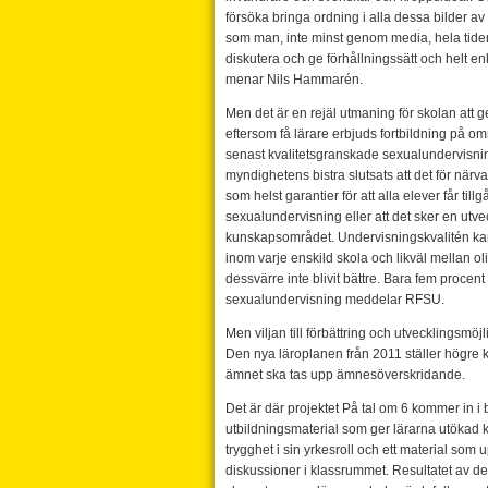
försöka bringa ordning i alla dessa bilder av 
som man, inte minst genom media, hela tide
diskutera och ge förhållningssätt och helt 
menar Nils Hammarén.
Men det är en rejäl utmaning för skolan att g
eftersom få lärare erbjuds fortbildning på o
senast kvalitetsgranskade sexualundervisnin
myndighetens bistra slutsats att det för närv
som helst garantier för att alla elever får tillgå
sexualundervisning eller att det sker en utve
kunskapsområdet. Undervisningskvalitén kan 
inom varje enskild skola och likväl mellan ol
dessvärre inte blivit bättre. Bara fem procent
sexualundervisning meddelar RFSU.
Men viljan till förbättring och utvecklingsmöjl
Den nya läroplanen från 2011 ställer högre k
ämnet ska tas upp ämnesöverskridande.
Det är där projektet På tal om 6 kommer in i bi
utbildningsmaterial som ger lärarna utökad 
trygghet i sin yrkesroll och ett material som up
diskussioner i klassrummet. Resultatet av detta