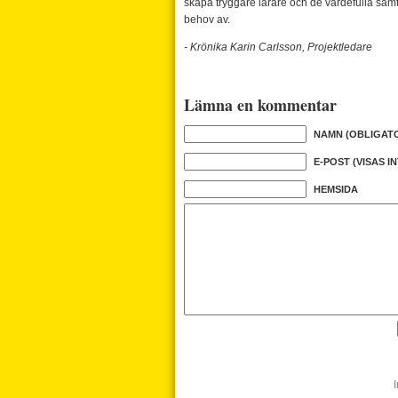
skapa tryggare lärare och de värdefulla sam
behov av.
- Krönika Karin Carlsson, Projektledare
Lämna en kommentar
NAMN (OBLIGAT
E-POST (VISAS I
HEMSIDA