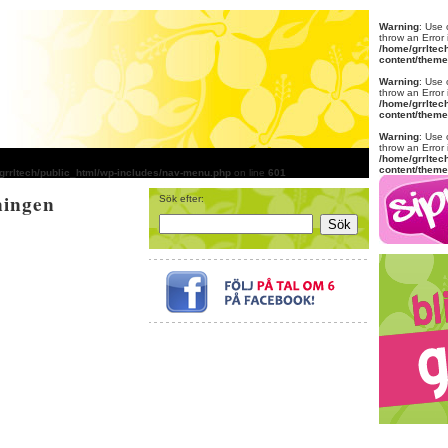
Warning
: Use 
throw an Error 
/home/grrltec
content/theme
Warning
: Use 
throw an Error 
/home/grrltec
content/theme
Warning
: Use 
throw an Error 
/home/grrltec
content/theme
grrltech/public_html/wp-includes/nav-menu.php
on line
601
ningen
Sök efter: